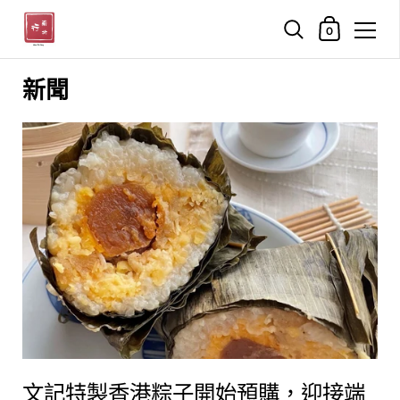
購物車
0
跳至內容
新聞
文記特製香港粽子開始預購，迎接端