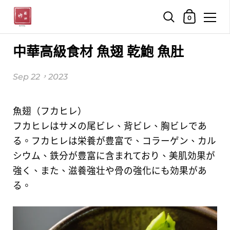
購物車
0
跳至內容
中華高級食材 魚翅 乾鮑 魚肚
Sep 22，2023
魚翅（フカヒレ）
フカヒレはサメの尾ビレ、背ビレ、胸ビレであ
る。フカヒレは栄養が豊富で、コラーゲン、カル
シウム、鉄分が豊富に含まれており、美肌効果が
強く、また、滋養強壮や骨の強化にも効果があ
る。