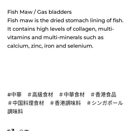
Fish Maw / Gas bladders
Fish maw is the dried stomach lining of fish.
It contains high levels of collagen, multi-
vitamins and multi-minerals such as
calcium, zinc, iron and selenium.
#中華 ＃高級食材 ＃中華食材 ＃香港食品
＃中国料理食材 ＃香港調味料 ＃シンガポール
調味料