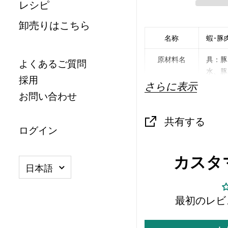
レシピ
卸売りはこちら
名称
蝦･豚
原材料名
具：豚
よくあるご質問
水、豚
採用
油、食
さらに表示
お問い合わせ
皮：う
共有する
/加工
ログイン
この製
カスタ
使用し
言語
日本語
内容量
4個入
最初のレビ
賞味期限
年 