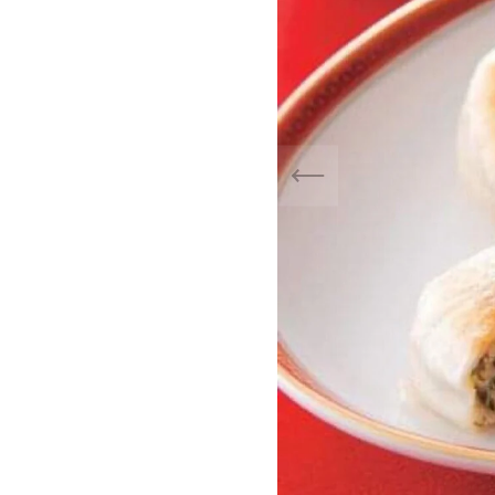
いただけます。
時はやけどにご注意ください。
時間は目安です。ご使用になる調
等により多少異なります。火の通
い場合は再加熱してください。
けた本品を再び凍らせますと、品
わり風味が落ちることがあります
注意ください。
社 ヨネチク
-0062 東京都新宿区市谷加賀町2-3-
3-3269-7729 FAX：03-3266-