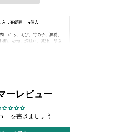
肉入り韮饅頭 4個入
肉、にら、えび、竹の子、澱粉、
脂肪、砂糖、調味料、葱油、胡麻
塩、コショウ
き粉、澱粉、水、にら、ラード
澱粉
品には豚肉、えび、大豆、ごまを
マーレビュー
ております。
ューを書きましょう
月 日（ラベルに記載）