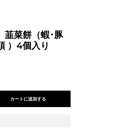
」韮菜餅（蝦･豚
頭 ）4個入り
カートに追加する