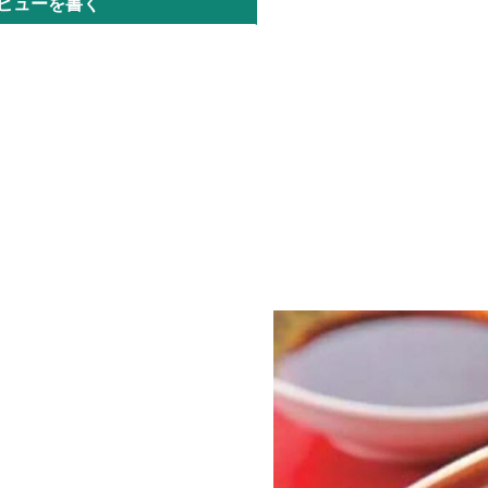
ビューを書く
で保管して下さい。（-18℃以下で
て下さい。）
いたフライパンに凍ったままの本
饅頭）をならべ、強火で1分焼きま
き目がついたら水を差して中火で4
タをして蒸焼きにします。フタを
分を飛ばし、お好みの焼き加減に
て下さい。
豚肉の旨みがたっぷり入ったジュ
な焼饅頭です。
でお酢、チリソース、食べるラー
ょうゆなどのタレを一緒に添えて
きますとより一層美味しくお召し