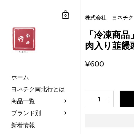
コンテンツへスキップ
ショッピングカート
0
株式会社 ヨネチク
「冷凍商品
肉入り韮饅
¥600
ホーム
ヨネチク南北行とは
数量
商品一覧
ブランド別
新着情報