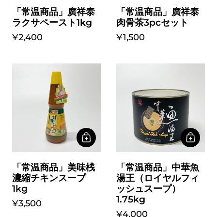
「常温商品」廣祥泰
「常温商品」廣祥泰
ラクサペースト1kg
肉骨茶3pcセット
¥2,400
¥1,500
「常温商品」美味桟
「常温商品」中華魚
濃縮チキンスープ
湯王（ロイヤルフィ
1kg
ッシュスープ）
1.75kg
¥3,500
¥4,000