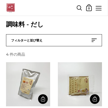
ショッピン
0
コンテンツへスキップ
調味料 - だし
フィルターと並び替え
4 件の商品