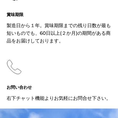
加賀町2-3-7
賞味期限
TEL：03-3269-7729 FAX：
製造日から１年。賞味期限までの残り日数が最も
03-3266-8989
短いものでも、60日以上(２か月)の期間がある商
品をお届けしております。
おすすめ
電子レンジ500W 3分30秒で加熱して召
の食べ方
し上がりください。加熱中やけどにご注
意ください。
お問い合わせ
右下チャット機能よりお気軽にお問合せ下さい。