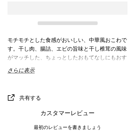
モチモチとした食感がおいしい、中華風おこわで
す。干し肉、腸詰、エビの旨味と干し椎茸の風味
がマッチした、ちょっとしたおもてなしにもおす
すめな一品です。
さらに表示
名称
臘味糯米飯（中華おこわ）
原材料名
原材料名：もち米、干し肉、腸
共有する
詰、干しエビ、干し椎茸、チキ
ンスープ、ピーナッツ油、塩、
カスタマーレビュー
青ネギ
最初のレビューを書きましょう