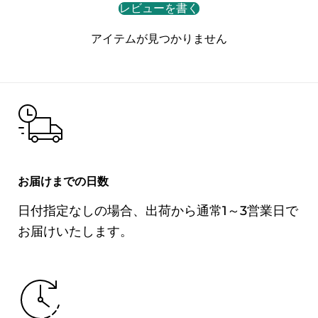
レビューを書く
※この製品には豚肉、鶏肉、大
アイテムが見つかりません
豆、小麦、エビ、落花生を使用
しております
内容量
200ｇ
賞味期限
ラベルに記載
お届けまでの日数
保存方法
冷凍（-18℃以下）で保管
日付指定なしの場合、出荷から通常1～3営業日で
お届けいたします。
原産国名
日本
販売者
株式会社 ヨネチク
〒162-0062 東京都新宿区市谷