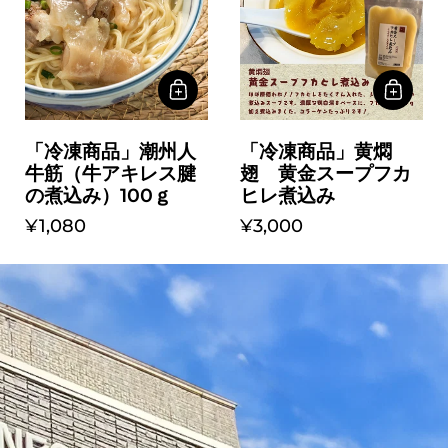
「冷凍商品」潮州人
「冷凍商品」黄燜
牛筋（牛アキレス腱
翅 黄金スープフカ
の煮込み）100ｇ
ヒレ煮込み
¥1,080
¥3,000