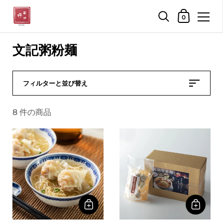
ショッピン
0
コンテンツへスキップ
文記粥粉麺
フィルターと並び替え
8 件の商品