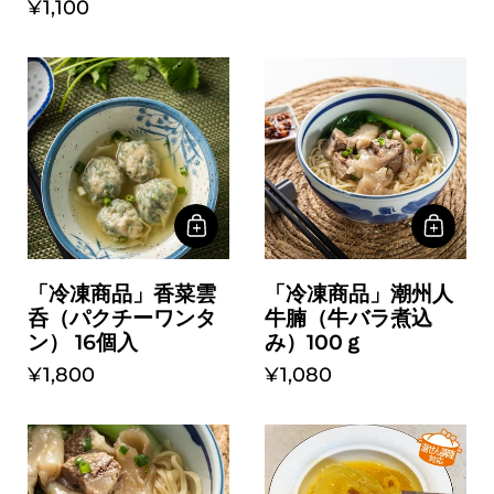
¥1,100
「冷凍商品」香菜雲
「冷凍商品」潮州人
呑（パクチーワンタ
牛腩（牛バラ煮込
ン） 16個入
み）100ｇ
¥1,800
¥1,080