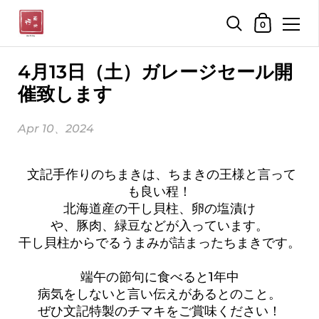
ショッピン
0
コンテンツへスキップ
4月13日（土）ガレージセール開
催致します
Apr 10、2024
文記手作りのちまきは、ちまきの王様と言って
も良い程！
北海道産の干し貝柱、卵の塩漬け
や、豚肉、緑豆などが入っています。
干し貝柱からでるうまみが詰まったちまきです。
端午の節句に食べると1年中
病気をしないと言い伝えがあるとのこと。
ぜひ文記特製のチマキをご賞味ください！