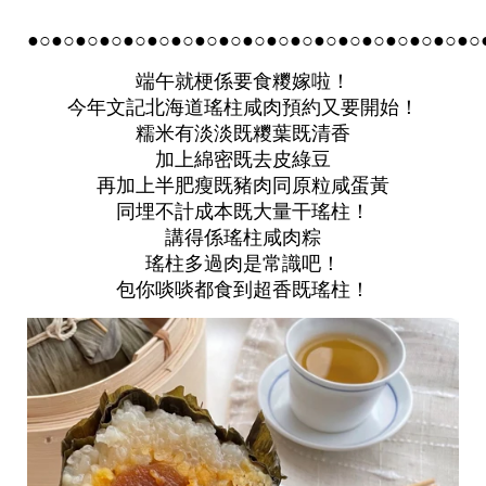
●○●○●○●○
●○●○●○●○●○●○●○●○●○●○●○●○●○●○●○
端午就梗係要食糭嫁啦！
今年文記北海道瑤柱咸肉預約又要開始！
糯米有淡淡既糭葉既清香
加上綿密既去皮綠豆
再加上半肥瘦既豬肉同原粒咸蛋黃
同埋不計成本既大量干瑤柱！
講得係瑤柱咸肉粽
瑤柱多過肉是常識吧！
包你啖啖都食到超香既瑤柱！