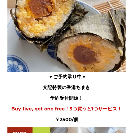
▼ご予約承り中▼
文記特製の香港ちまき
予約受付開始！
Buy five, get one free！5つ買うと1つサービス！
￥2500/個