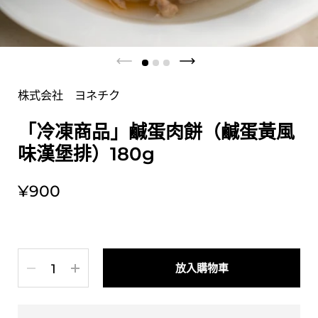
株式会社 ヨネチク
「冷凍商品」鹹蛋肉餅（鹹蛋黃風
味漢堡排）180g
¥900
數量
放入購物車