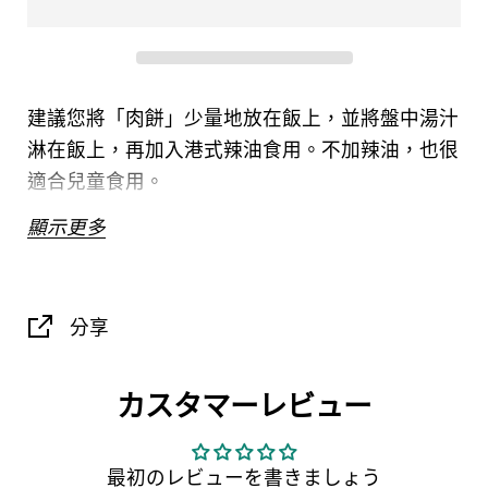
建議您將「肉餅」少量地放在飯上，並將盤中湯汁
淋在飯上，再加入港式辣油食用。不加辣油，也很
適合兒童食用。
顯示更多
名稱
鹹蛋肉餅
分享
原材料名
豬肉、鹹蛋、雞蛋、太白粉、砂
糖、鹽、蠔油、醬油、雞湯、胡
椒
カスタマーレビュー
本產品含有雞蛋、小麥、大豆、
最初のレビューを書きましょう