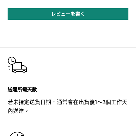
豬肉、雞肉。
レビューを書く
內容量
180g
賞味期限
記載於標籤
保存方法
請保存在-18℃以下。
原產國名
日本
送達所需天數
銷售者
株式會社 YONECHIKU
若未指定送貨日期，通常會在出貨後1～3個工作天
內送達。
〒162-0062 東京都新宿區市谷
加賀町2-3-7