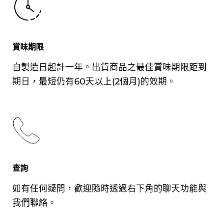
TEL：03-3269-7729 FAX：
03-3266-8989
賞味期限
烹調前請先移至冷凍庫解凍。
食用方法
自製造日起計一年。出貨商品之最佳賞味期限距到
微波爐：500W微波3分10秒（可直接使用
期日，最短仍有60天以上(2個月)的效期。
紙容器烹調）。
若使用蒸籠，請將肉餅從紙容器中取出，
放入盤中再烹調。
查詢
如有任何疑問，歡迎隨時透過右下角的聊天功能與
我們聯絡。