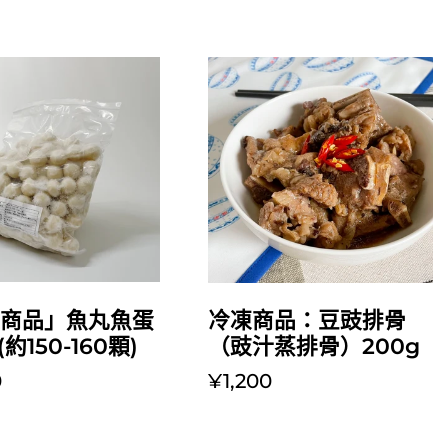
放入購物車
放入購物車
凍商品」魚丸魚蛋
冷凍商品：豆豉排骨
(約150-160顆)
（豉汁蒸排骨）200g
0
¥1,200