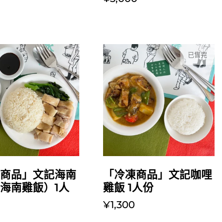
已售完
放入購物車
凍商品」文記海南
「冷凍商品」文記咖哩
海南雞飯）1人
雞飯 1人份
¥1,300