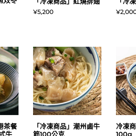
魚炆冬
「冷凍商品」紅燒排翅
「冷
）
¥5,200
¥2,00
放入購物車
港茶餐
「冷凍商品」潮州鹵牛
冷凍商
式牛
筋100公克
100g