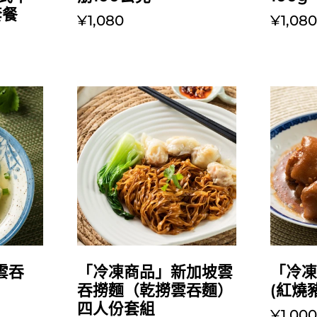
套餐
¥1,080
¥1,08
放入購物車
雲吞
「冷凍商品」新加坡雲
「冷
吞撈麵（乾撈雲吞麵）
(紅燒
四人份套組
¥1,00