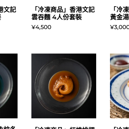
放入購物車
「冷凍商品」香港文記
「冷
港文記
雲吞麵 4人份套裝
黃金
餐
¥4,500
¥3,00
放入購物車