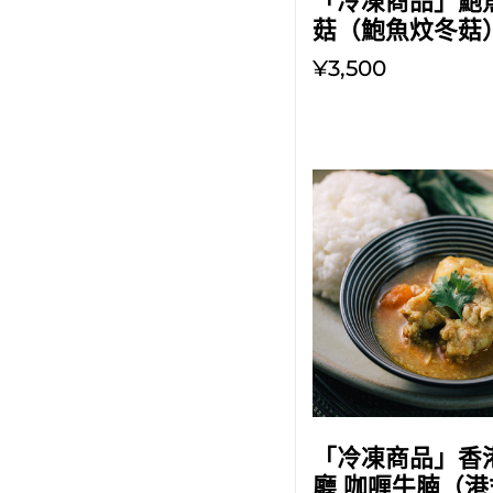
「冷凍商品」鮑
菇（鮑魚炆冬菇
¥3,500
放入購物車
「冷凍商品」香
廳 咖喱牛腩（港