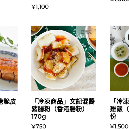
¥1,100
已售完
港脆皮
「冷凍商品」文記混醬
「冷
豬腸粉（香港腸粉）
雞飯（
170g
份
¥750
¥1,500