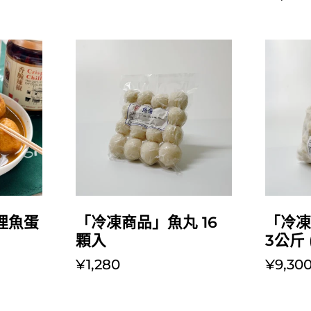
放入購物車
哩魚蛋
「冷凍商品」魚丸 16
「冷
顆入
3公斤 
¥1,280
¥9,30