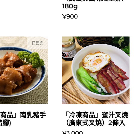
180g
0
¥900
已售完
放入購物車
凍商品」南乳豬手
「冷凍商品」蜜汁叉燒
豬腳)
（廣東式叉燒）2條入
0
¥3,000