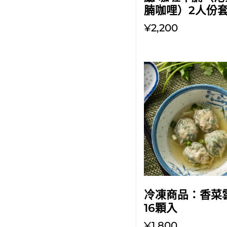
腩咖哩）2人份
¥2,200
放入購物車
冷凍商品：香菜
16顆入
¥1,800